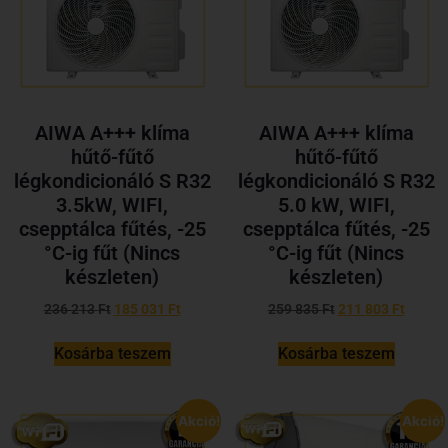
AIWA A+++ klíma
AIWA A+++ klíma
hűtő-fűtő
hűtő-fűtő
légkondicionáló S R32
légkondicionáló S R32
3.5kW, WIFI,
5.0 kW, WIFI,
csepptálca fűtés, -25
csepptálca fűtés, -25
°C-ig fűt (Nincs
°C-ig fűt (Nincs
készleten)
készleten)
236 213
Ft
185 031
Ft
259 835
Ft
211 803
Ft
Kosárba teszem
Kosárba teszem
Akció!
Akció!