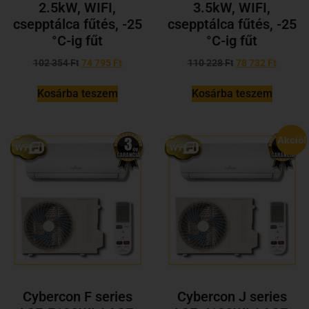
2.5kW, WIFI,
3.5kW, WIFI,
csepptálca fűtés, -25
csepptálca fűtés, -25
°C-ig fűt
°C-ig fűt
102 354
Ft
74 795
Ft
110 228
Ft
78 732
Ft
Kosárba teszem
Kosárba teszem
Akció!
Cybercon F series
Cybercon J series