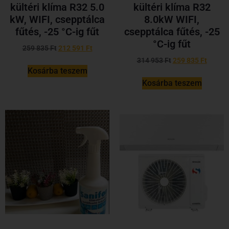
kültéri klíma R32 5.0
kültéri klíma R32
kW, WIFI, csepptálca
8.0kW WIFI,
fűtés, -25 °C-ig fűt
csepptálca fűtés, -25
°C-ig fűt
259 835
Ft
212 591
Ft
314 953
Ft
259 835
Ft
Kosárba teszem
Kosárba teszem