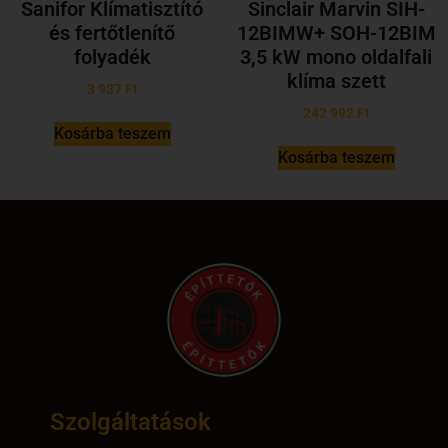
Sanifor Klímatisztító
Sinclair Marvin SIH-
és fertőtlenítő
12BIMW+ SOH-12BIM
folyadék
3,5 kW mono oldalfali
klíma szett
3 937
Ft
242 992
Ft
Kosárba teszem
Kosárba teszem
Szolgáltatások