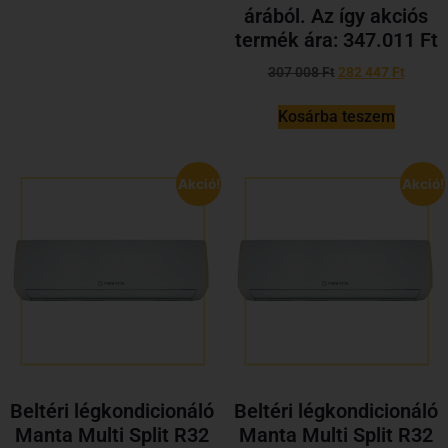
árából. Az így akciós
termék ára: 347.011 Ft
307 008
Ft
282 447
Ft
Kosárba teszem
Akció!
Akció!
Beltéri légkondicionáló
Beltéri légkondicionáló
Manta Multi Split R32
Manta Multi Split R32