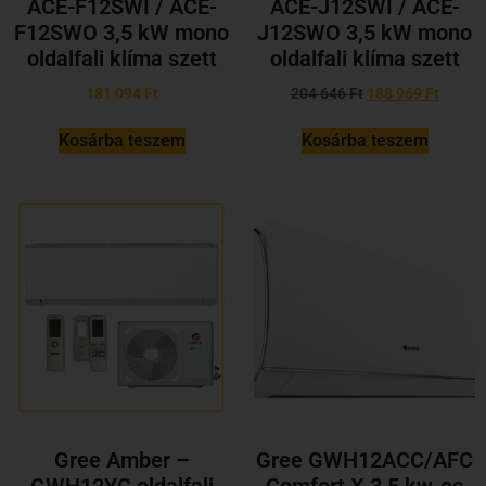
ACE-F12SWI / ACE-
ACE-J12SWI / ACE-
F12SWO 3,5 kW mono
J12SWO 3,5 kW mono
oldalfali klíma szett
oldalfali klíma szett
181 094
Ft
204 646
Ft
188 969
Ft
Kosárba teszem
Kosárba teszem
Gree Amber –
Gree GWH12ACC/AFC