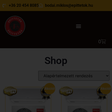
+36 20 454 8085
bodai.miklos@epittetok.hu
0
Shop
Akció!
Akció!