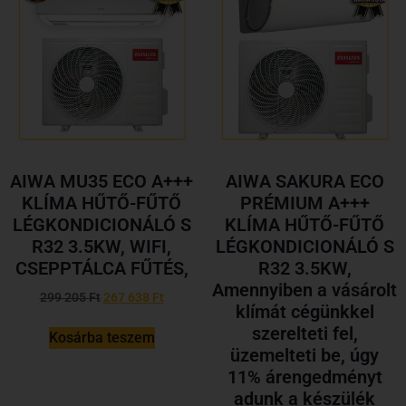
AIWA MU35 ECO A+++
AIWA SAKURA ECO
KLÍMA HŰTŐ-FŰTŐ
PRÉMIUM A+++
LÉGKONDICIONÁLÓ S
KLÍMA HŰTŐ-FŰTŐ
R32 3.5KW, WIFI,
LÉGKONDICIONÁLÓ S
CSEPPTÁLCA FŰTÉS,
R32 3.5KW,
Amennyiben a vásárolt
299 205
Ft
267 638
Ft
klímát cégünkkel
szerelteti fel,
Kosárba teszem
üzemelteti be, úgy
11% árengedményt
adunk a készülék