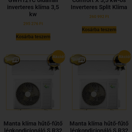
GWH12YC oldalfali
Comfort X 3,5 kw-os
inverteres klíma 3,5
Inverteres Split Klíma
kw
260 992
Ft
295 276
Ft
Kosárba teszem
Kosárba teszem
Akció!
Akció!
Manta klíma hűtő-fűtő
Manta klíma hűtő-fűtő
légkondicionáló S R32
légkondicionáló S R32