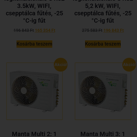
3.5kW, WIFI,
5,2 kW, WIFI,
csepptálca fűtés, -25
csepptálca fűtés, -25
°C-ig fűt
°C-ig fűt
196 843
Ft
165 354
Ft
275 583
Ft
196 843
Ft
Kosárba teszem
Kosárba teszem
Akció!
Akció!
Manta Multi 2: 1
Manta Multi 3: 1