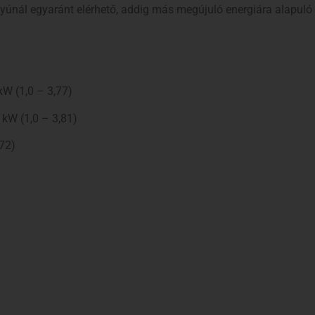
tyúnál egyaránt elérhető, addig más megújuló energiára alapuló
kW (1,0 – 3,77)
 kW (1,0 – 3,81)
,72)