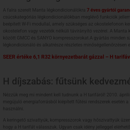
A falra szerelt Manta légkondicionálókra
7 éves gyártói garan
csúcskategóriás légkondicionálókban meglévő funkciók jellemz
beépített W-Fi modullal, amely szükséges az okostelefonon ker
okostelefon vagy vezeték nélküli távirányító vezérel. A Mant
között GMCC és SANYO kompresszorokat.A gyártás minden sz
légkondicionáló és alkatrésze részletes minőségellenőrzésen e
SEER értéke 6,1 R32 környezetbarát gázzal – H tarifá
H díjszabás: fűtsünk kedvezmé
Nézzük meg mi mindent kell tudnunk a H tarifáról! 2010. ápril
megújuló energiaforrásból kiépített fűtési rendszerek esetén
használni.
A keringető szivattyúk, kompresszorok vagy hőszivattyúk üzeme
hogy a H tarifát válasszuk. Ugyan csak idény jelleggel elérhető