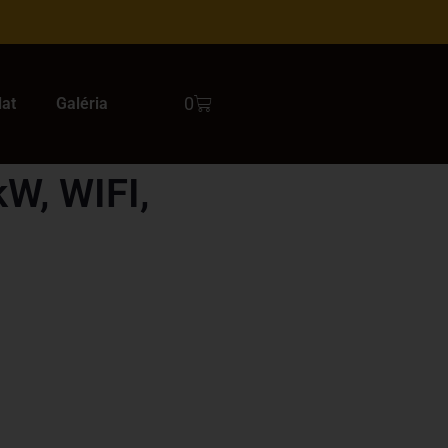
0
lat
Galéria
kW, WIFI,