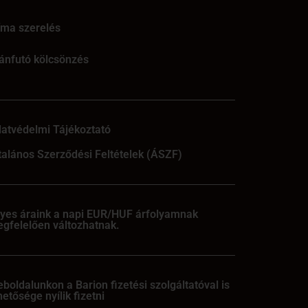
íma szerelés
ánfutó kölcsönzés
atvédelmi Tájékoztató
talános Szerződési Feltételek (ÁSZF)
yes áraink a napi EUR/HUF árfolyamnak
gfelelően változhatnak.
boldalunkon a Barion fizetési szolgáltatóval is
hetősége nyílik fizetni