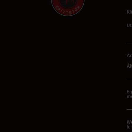
Kl
Ut
Ad
Ál
Eg
me
We
le