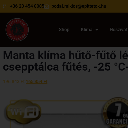
+36 20 454 8085
bodai.miklos@epittetok.hu
Shop
Klíma
Hőszivat
Manta klíma hűtő-fűtő l
csepptálca fűtés, -25 °C-
196 843
Ft
165 354
Ft