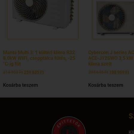
Manta Multi 3: 1 kültéri klíma R32
Cybercon J series A
8.0kW WIFI, csepptálca fűtés, -25
ACE-J12SWO 3,5 kW m
°C-ig fűt
klíma szett
314 953
Ft
259 835
Ft
204 646
Ft
188 969
Ft
Kosárba teszem
Kosárba teszem
S
Kl