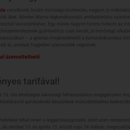
cia
vonatkozik, kiváló minőségű kivitelezés, nagyon jó működés
ik őket. Minden Manta légkondicionáló antibakteriális szűrővel
esztüli távvezérléshez. Egy másik nagyon fontos funkció az int
a klímaberendezések gyártásához csak bevált, jó minőségű alkat
akaszában – a gyártás megkezdésétől a kartondobozokba tör
sik át, amelyet független szervezetek végeznek.
val üzemeltethető
nyes tarifával!
is 16. óta lehetséges lakossági felhasználásra megigényelni, h
 a hőellátásról gondoskodó készülékek működtetéséhez kedvezőbb
ltetése tehát innen a leggazdaságosabb, ezért ezen rendszerek 
, de október 15. és április 15. között napi 24 órában, megszakít