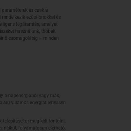
i paraméterek és csak a
 rendelkezik ezüstionokkal és
elligens légáramlás, amelyet
részeket használunk, többek
ténő csomagolásig – minden
ogy a napenergiából vagy más,
 árú villamos energiát lehessen
telepítésekor meg kell fontolni,
ás nélkül, folyamatosan elérhető,