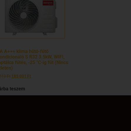
A A+++ klíma hűtő-fűtő
ondicionáló S R32 3.5kW, WIFI,
ptálca fűtés, -25 °C-ig fűt (Nincs
leten)
213
Ft
185 031
Ft
árba teszem