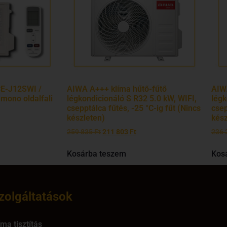
CE-J12SWI /
AIWA A+++ klíma hűtő-fűtő
AIW
ono oldalfali
légkondicionáló S R32 5.0 kW, WIFI,
légk
csepptálca fűtés, -25 °C-ig fűt (Nincs
csep
készleten)
kész
259 835
Ft
211 803
Ft
236 
Kosárba teszem
Kos
zolgáltatások
íma tisztítás