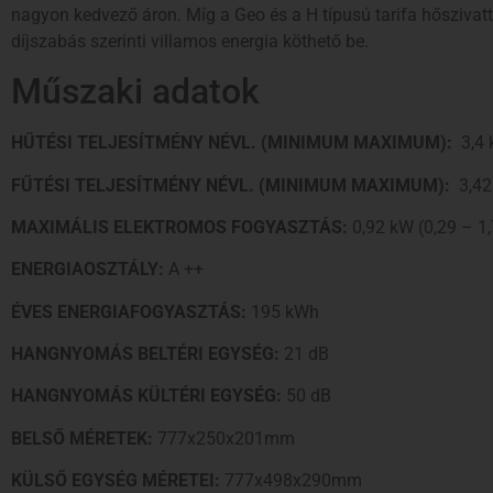
nagyon kedvező áron. Míg a Geo és a H típusú tarifa hőszivat
díjszabás szerinti villamos energia köthető be.
Műszaki adatok
HŰTÉSI TELJESÍTMÉNY NÉVL. (MINIMUM MAXIMUM):
3,4 
FŰTÉSI TELJESÍTMÉNY NÉVL. (MINIMUM MAXIMUM):
3,42
MAXIMÁLIS ELEKTROMOS FOGYASZTÁS:
0,92 kW (0,29 – 1
ENERGIAOSZTÁLY:
A ++
ÉVES ENERGIAFOGYASZTÁS:
195 kWh
HANGNYOMÁS BELTÉRI EGYSÉG:
21 dB
HANGNYOMÁS KÜLTÉRI EGYSÉG:
50 dB
BELSŐ MÉRETEK:
777x250x201mm
KÜLSŐ EGYSÉG MÉRETEI:
777x498x290mm