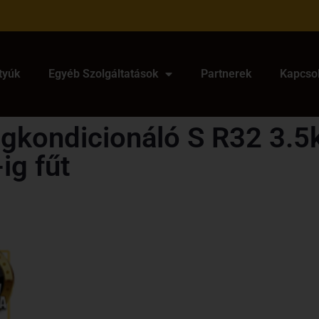
tyúk
Egyéb Szolgáltatások
Partnerek
Kapcso
égkondicionáló S R32 3.5
ig fűt